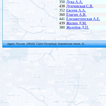
Адрес: Россия, 199106, Санкт-Петербург, Кожевенная линия, 41