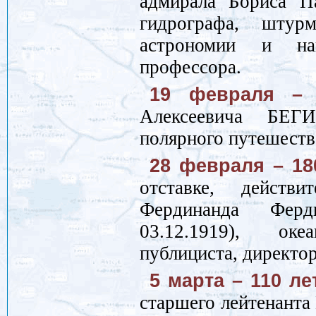
адмирала Бориса П
гидрографа, штур
астрономии и нав
профессора.
19 февраля – 
Алексеевича БЕГИЧ
полярного путешеств
28 февраля – 18
отставке, действи
Фердинанда Ферд
03.12.1919), оке
публициста, директо
5 марта – 110 ле
старшего лейтенанта