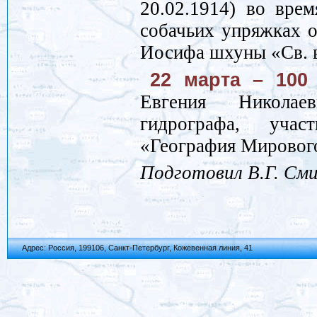
20.02.1914) во вре
собачьих упряжках 
Иосифа шхуны «Св. 
22 марта – 100
Евгения Николаев
гидрографа, учас
«География Мирового
Подготовил В.Г. См
Адрес: Россия, 199106, Санкт-Петербург, Кожевенная линия, 41