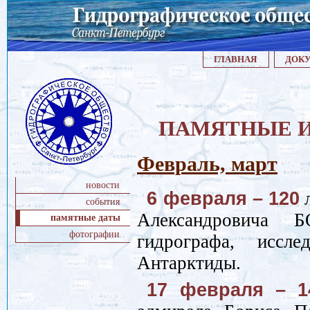
ГЛАВНАЯ
ДОК
ПАМЯТНЫЕ И 
Февраль, март
новости
6 февраля – 120
л
события
Александровича Б
памятные даты
фотографии
гидрографа, иссл
Антарктиды.
17 февраля – 1